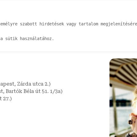
emélyre szabott hirdetések vagy tartalom megjelenítésére
lalkozások
Aktualitások
Részvételi díjak
Elérh
 a sütik használatához.
apest, Zárda utca 2.)
st,
Bartók Béla út 51. 1/3a
)
 27.)