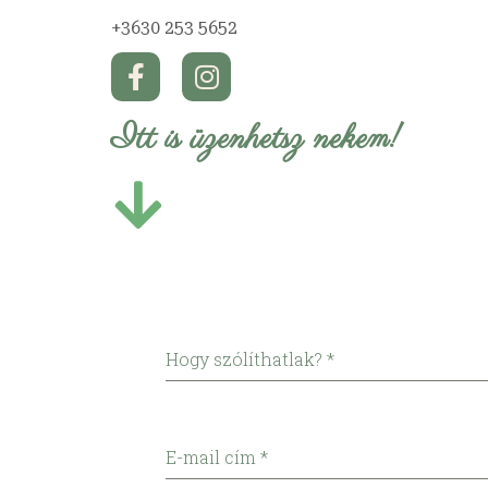
+3630 253 5652
Itt is üzenhetsz nekem!
Hogy szólíthatlak?
*
E-mail cím
*