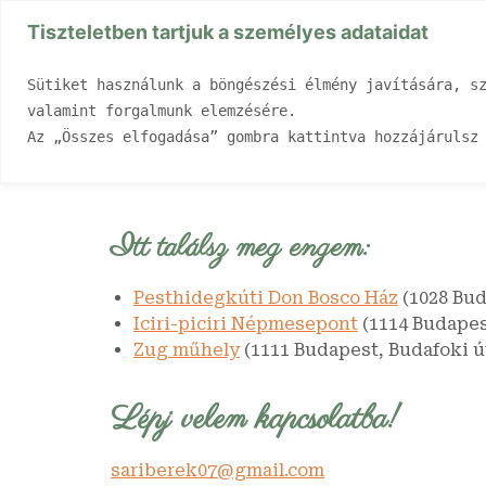
Tiszteletben tartjuk a személyes adataidat
Sütiket használunk a böngészési élmény javítására, sz
Főoldal
Rólam
Fog
valamint forgalmunk elemzésére. 
Az „Összes elfogadása” gombra kattintva hozzájárulsz
Itt találsz meg engem:
Pesthidegkúti Don Bosco Ház
(1028 Bud
Iciri-piciri Népmesepont
(1114 Budape
Zug műhely
(1111 Budapest, Budafoki út
Lépj velem kapcsolatba!
sariberek07@gmail.com